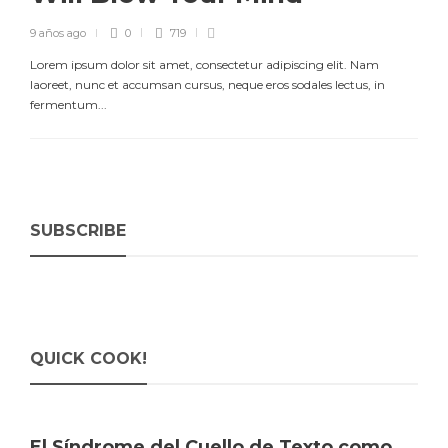
9 años ago
0
719
Lorem ipsum dolor sit amet, consectetur adipiscing elit. Nam
laoreet, nunc et accumsan cursus, neque eros sodales lectus, in
fermentum...
SUBSCRIBE
QUICK COOK!
El Síndrome del Cuello de Texto como