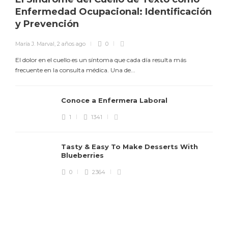
Enfermedad Ocupacional: Identificación
y Prevención
María J. Marval
,
2 años ago
0
El dolor en el cuello es un síntoma que cada día resulta más
frecuente en la consulta médica. Una de...
Conoce a Enfermera Laboral
1
1341
M
Tasty & Easy To Make Desserts With
Blueberries
L
l
0
2364