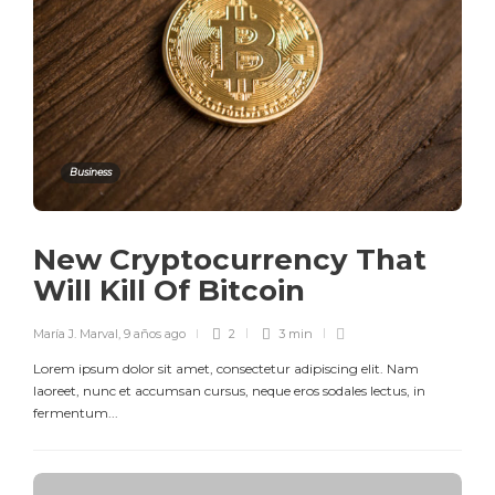
Business
New Cryptocurrency That
Will Kill Of Bitcoin
María J. Marval
,
9 años ago
2
3 min
Lorem ipsum dolor sit amet, consectetur adipiscing elit. Nam
laoreet, nunc et accumsan cursus, neque eros sodales lectus, in
fermentum...