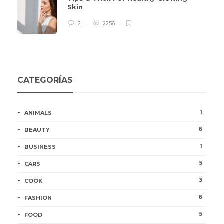
Skin
2
2256
CATEGORÍAS
1
ANIMALS
6
BEAUTY
1
BUSINESS
5
CARS
3
COOK
6
FASHION
5
FOOD