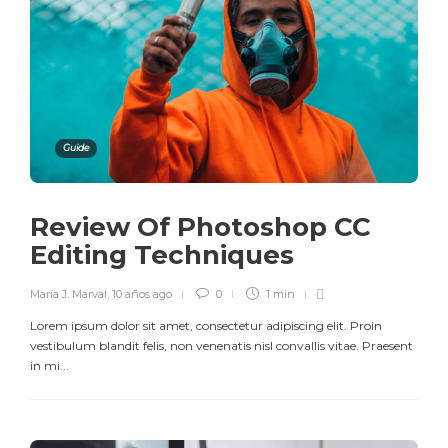
Guide
Review Of Photoshop CC
Editing Techniques
María J. Marval
,
10 años ago
0
1 min
Lorem ipsum dolor sit amet, consectetur adipiscing elit. Proin
vestibulum blandit felis, non venenatis nisl convallis vitae. Praesent
in mi...