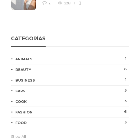
2
2261
CATEGORÍAS
1
ANIMALS
6
BEAUTY
1
BUSINESS
5
CARS
3
COOK
6
FASHION
5
FOOD
Show All