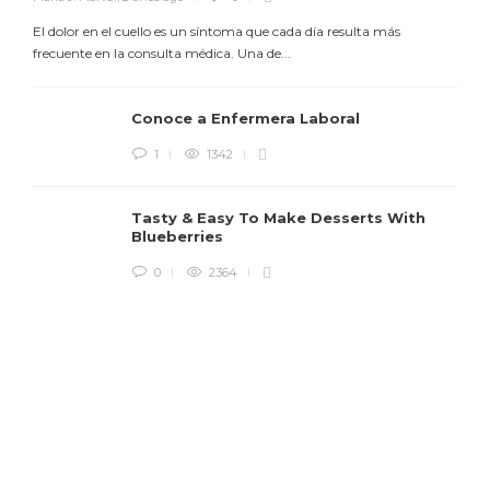
El dolor en el cuello es un síntoma que cada día resulta más
frecuente en la consulta médica. Una de...
Conoce a Enfermera Laboral
1
1342
M
Tasty & Easy To Make Desserts With
Blueberries
L
l
0
2364