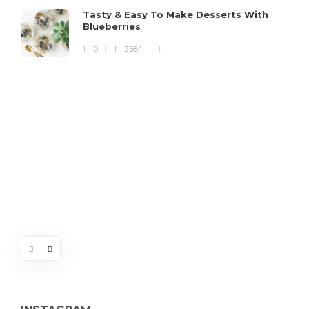
M
Tasty & Easy To Make Desserts With
Blueberries
L
l
0
2364