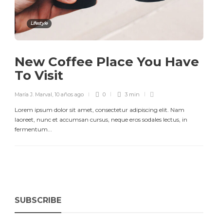
Lifestyle
New Coffee Place You Have
To Visit
María J. Marval
,
10 años ago
0
3 min
Lorem ipsum dolor sit amet, consectetur adipiscing elit. Nam
laoreet, nunc et accumsan cursus, neque eros sodales lectus, in
fermentum...
SUBSCRIBE