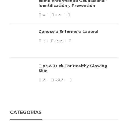
como Enfermedad Ocupacional:
Identificación y Prevención
0
1131
Conoce a Enfermera Laboral
1
1343
Tips & Trick For Healthy Glowing
Skin
2
2262
CATEGORÍAS