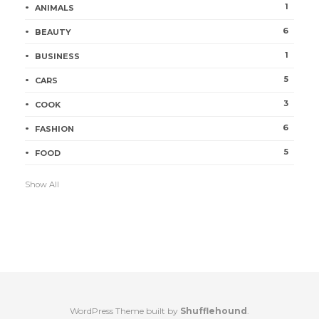
1
ANIMALS
6
BEAUTY
1
BUSINESS
5
CARS
3
COOK
6
FASHION
5
FOOD
Show All
WordPress Theme built by
Shufflehound
.