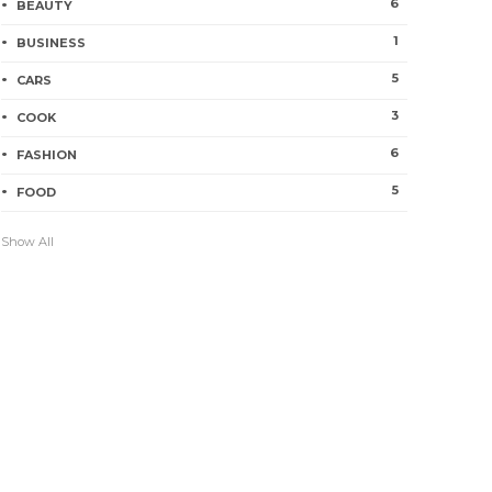
6
BEAUTY
1
BUSINESS
5
CARS
3
COOK
6
FASHION
5
FOOD
Show All