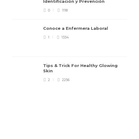
Identificación y Prevención
0
1118
Conoce a Enfermera Laboral
1
1334
Tips & Trick For Healthy Glowing
Skin
2
2256