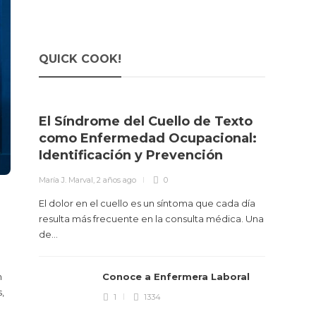
QUICK COOK!
El Síndrome del Cuello de Texto
como Enfermedad Ocupacional:
Identificación y Prevención
María J. Marval
,
2 años ago
0
El dolor en el cuello es un síntoma que cada día
resulta más frecuente en la consulta médica. Una
de...
Best
m
Conoce a Enfermera Laboral
For
,
1
1334
María J. 