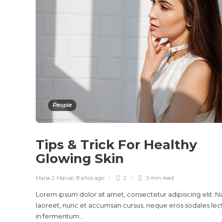
People
Tips & Trick For Healthy
Glowing Skin
María J. Marval
,
8 años ago
2
3 min
read
Lorem ipsum dolor sit amet, consectetur adipiscing elit. 
laoreet, nunc et accumsan cursus, neque eros sodales lec
in fermentum...