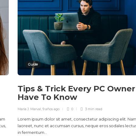
Guide
Tips & Trick Every PC Owner
Have To Know
María J. Marval
,
9 años ago
0
3 min
read
Nam
Lorem ipsum dolor sit amet, consectetur adipiscing elit. Na
tus,
laoreet, nunc et accumsan cursus, neque eros sodales lectus
in fermentum...