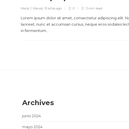
María J. Marval
,
10 años ago
0
3 min
read
Lorem ipsum dolor sit amet, consectetur adipiscing elit. 
laoreet, nunc et accumsan cursus, neque eros sodales lec
in fermentum...
Archives
junio 2024
mayo 2024