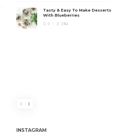
Lorem i
Tasty & Easy To Make Desserts
adipisc
With Blueberries
cursus,
0
2362
INSTAGRAM