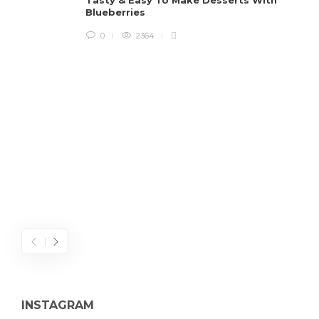
Blueberries
L
l
0
2364
INSTAGRAM