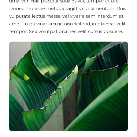
urna, vehicula placerat sodales vel, tempor et orci.
Donec molestie metus a sagittis condimentum. Duis
vulputate lectus massa, vel viverra sem interdum sit
amet. In pulvinar arcu id nisi eleifend, in placerat velit
tempor. Sed volutpat orci nec velit cursus posuere.