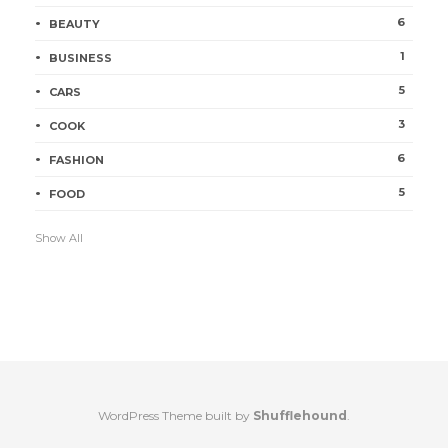
6
BEAUTY
1
BUSINESS
5
CARS
3
COOK
6
FASHION
5
FOOD
Show All
WordPress Theme built by
Shufflehound
.