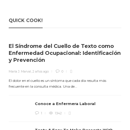
QUICK COOK!
El Síndrome del Cuello de Texto como
Enfermedad Ocupacional: Identificación
y Prevención
María J. Marval
,
2 años ago
0
El dolor en el cuello es un síntoma que cada día resulta más
frecuente en la consulta médica. Una de...
Conoce a Enfermera Laboral
1
1342
M
Tasty & Easy To Make Desserts With